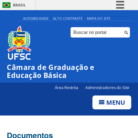
BRASIL
Simplifique!
ACESSIBILIDADE
ALTO CONTRASTE
MAPA DO SITE
Comunica BR
Participe
Acesso à informação
Legislação
Câmara de Graduação e
Canais
Educação Básica
Área Restrita
Administradores do Site
MENU
Documentos